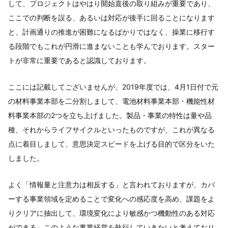
して、プロジェクトはやはり開始直後の取り組みが重要であり、
ここでの判断を誤る、あるいは対応が後手に回ることになります
と、計画通りの推進が困難になるばかりではなく、操業に移行す
る段階でもこれが円滑に進まないことも学んでおります。スター
トが非常に重要であると認識しております。
ここには記載してございませんが、2019年度では、4月1日付で元
の材料事業本部を二分割しまして、電池材料事業本部・機能性材
料事業本部の2つを立ち上げました。製品・事業の特性は量や品
種、それからライフサイクルといったものですが、これが異なる
点に着目しまして、意思決定スピードを上げる目的で区分をいた
しました。
よく「情報量と注意力は相反する」と言われておりますが、カバ
ーする事業領域を定めることで変化への感応度を高め、課題をよ
りクリアに抽出して、環境変化により敏感かつ機動性のある対応
ができる。このような事業経営を執行していきたいと考えており