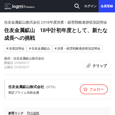
ログイン
会員登録
MENU
住友金属鉱山株式会社 2018年度決算・経営戦略進捗状況説明会
住友金属鉱山 18中計初年度として、新たな
成長への挑戦
#
決算説明会
#
住友金属鉱山
#
決算・経営戦略進捗状況説明会
提供：住友金属鉱山株式会社
開催日
2019/05/17
クリップ
公開日
2019/05/17
住友金属鉱山株式会社
（
5713
）
フォロー
東証プライム
非鉄金属
参照リンク
IR資料