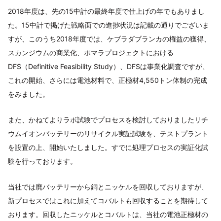
2018年度は、先の15中計の最終年度で仕上げの年でもありまし
た。15中計で掲げた戦略面での進捗状況は記載の通りでございま
すが、このうち2018年度では、ケブラダブランカの権益の獲得、
スカンジウムの商業化、ポマラプロジェクトにおける
DFS（Definitive Feasibility Study）、DFSは事業化調査ですが、
これの開始、さらには電池材料で、正極材4,550トン体制の完成
をみました。
また、かねてよりラボ試験でプロセスを検討しておりましたリチ
ウムイオンバッテリーのリサイクル実証試験を、テストプラント
を設置の上、開始いたしました。すでに処理プロセスの実証化試
験を行っております。
当社では廃バッテリーから銅とニッケルを回収しておりますが、
新プロセスではこれに加えてコバルトも回収することを期待して
おります。回収したニッケルとコバルトは、当社の電池正極材の