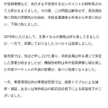
中貿易摩擦など、先行きを不安視するセンチメントが材料視され
て上昇が止まりました。その後、この問題は解決せず、景況感自
体に弱気の雰囲気が出始め、非鉄金属価格も年央から年末に向か
い、下落に転じました。
2019年に入りまして、主要メタルの価格は持ち直してきました
が、一方で、高騰しておりましたコバルトは急落しました。
販売面では、先ほど申し上げた通り、非鉄金属は年を通じて安定
した需要が続きましたが、機能性材料は米中貿易摩擦に端を発し
た中国マーケットの不振の影響が、徐々に色濃くなりました。
一方、事業環境以外の事業経営面では、操業トラブルによる減
産・減益、あるいは海外鉱山の鉱石品位低下による収益低下がご
ざいました。