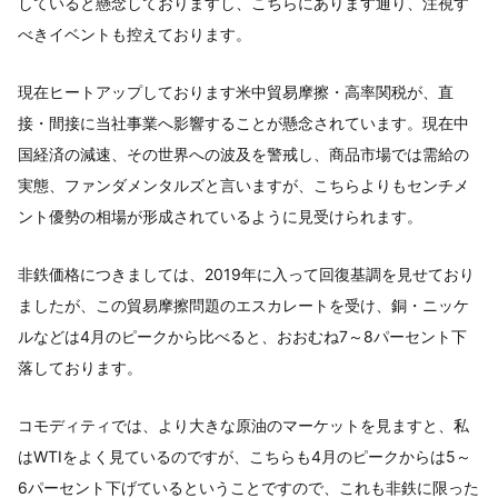
していると懸念しておりますし、こちらにあります通り、注視す
べきイベントも控えております。
現在ヒートアップしております米中貿易摩擦・高率関税が、直
接・間接に当社事業へ影響することが懸念されています。現在中
国経済の減速、その世界への波及を警戒し、商品市場では需給の
実態、ファンダメンタルズと言いますが、こちらよりもセンチメ
ント優勢の相場が形成されているように見受けられます。
非鉄価格につきましては、2019年に入って回復基調を見せており
ましたが、この貿易摩擦問題のエスカレートを受け、銅・ニッケ
ルなどは4月のピークから比べると、おおむね7～8パーセント下
落しております。
コモディティでは、より大きな原油のマーケットを見ますと、私
はWTIをよく見ているのですが、こちらも4月のピークからは5～
6パーセント下げているということですので、これも非鉄に限った