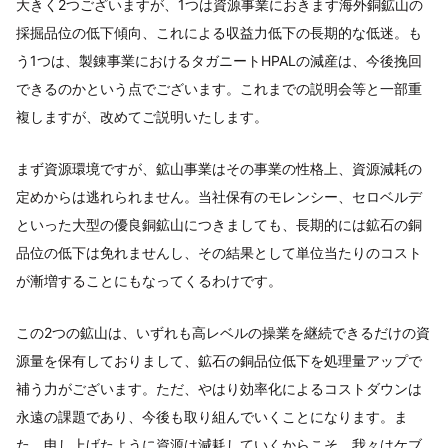
大きく2つございますが、1つは資源事業におきます海外銅鉱山の
採掘品位の低下傾向、これによる収益力低下の長期的な低迷。も
う1つは、製錬事業におけるタガニートHPALの減産は、今後挽回
できるのかという点でございます。これまでの説明会等と一部重
複しますが、改めてご説明いたします。
まず資源環境ですが、鉱山事業はその事業の性格上、資源減耗の
定めからは逃れられません。当社保有のモレンシー、セロベルデ
といった大型の優良銅鉱山につきましても、長期的には鉱石の銅
品位の低下は免れませんし、その結果として単位当たりのコスト
が漸増することにもなってくるわけです。
この2つの鉱山は、いずれも高レベルの操業を継続できるだけの資
源量を保有しておりまして、鉱石の銅品位低下を処理量アップで
補う力がございます。ただ、やはり効率化によるコストダウンは
永遠の課題であり、今後も取り組んでいくことになります。ま
た、申し上げたように資源は減耗していくからこそ、我々はケブ