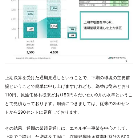
上期決算を受けた通期見通しということで、下期の環境の主要前
提ということで簡単に申し上げますけれども、為替は従来どおり
110円、原油価格も従来どおり50円をだいたい9月の水準というこ
とで見積もっております。銅価につきましては、従来の250セン
トから290セントに見直しております。
その結果、通期の業績見通しは、エネルギー事業を中心として、
上期でご説明した増益を主因に、在庫影響除き営業利益は3,500