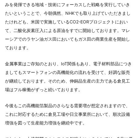
みを発揮できる地域・技術にフォーカスした戦略を実行していき
たいということで、今朝偶然、NHKでも取り上げていただきまし
たけれども、米国で実施しているCO2-EORプロジェクトにおい
て、二酸化炭素圧入による原油をすでに開始しております。マレ
ーシアでのラヤン油ガス田においてもガス田の商業生産を開始し
ております。
金属事業はご存知のとおり、IoT関係もあり、電子材料部品につき
ましてもスマートフォンの高機能化の流れを受けて、好調な販売
が継続しております。そのため、伸銅品生産の主力である倉見工
場はフル稼働がずっと続いております。
今後もこの高機能箔製品のさらなる需要増が想定されますので、
これに対応するために倉見工場や日立事業所において、順次設備
増強を図って生産能力増強を継続中です。