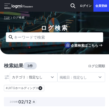
ログイン
会員登録
MENU
ログ検索
TOP
ログ検索
キーワードで検索
企業検索はこちら
検索結果
3件
ログ公開順
カテゴリ：指定なし
掲載日：指定なし
#
JXTGホールディングス
02/12
2018年
火