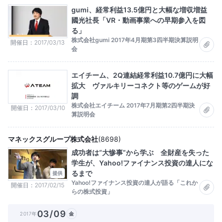
gumi、経常利益13.5億円と大幅な増収増益
國光社長「VR・動画事業への早期参入を図
る」
株式会社gumi 2017年4月期第3四半期決算説明
開催日
2017/03/13
会
エイチーム、2Q連結経常利益10.7億円に大幅
拡大 ヴァルキリーコネクト等のゲームが好
調
株式会社エイチーム 2017年7月期第2四半期決
開催日
2017/03/10
算説明会
マネックスグループ株式会社
(
8698
)
成功者は“大惨事”から学ぶ 全財産を失った
学生が、Yahoo!ファイナンス投資の達人にな
るまで
提供
Yahoo!ファイナンス投資の達人が語る「これか
開催日
2017/02/15
らの株式投資」
03/09
2017年
金