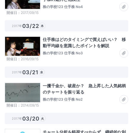
株の学校123 仕手株 No4
開催日
2017/09/15
03/22
2017年
木
仕手株はどのタイミングで買えばいい？ 移
動平均線を意識したポイントを解説
株の学校123 仕手株 No3
開催日
2016/09/15
03/21
2017年
水
一攫千金か、破産か？ 急上昇した人気銘柄
のチャートを振り返る
株の学校123 仕手株 No2
開催日
2014/09/15
03/20
2017年
火
チャート分析を軽視すべからず 継続的な利