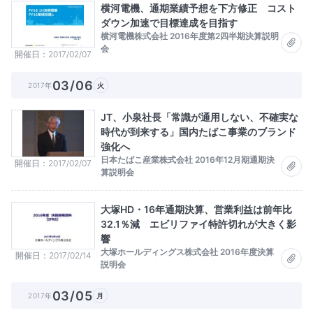
横河電機、通期業績予想を下方修正 コスト
ダウン加速で目標達成を目指す
横河電機株式会社 2016年度第2四半期決算説明
会
開催日
2017/02/07
03/06
2017年
火
JT、小泉社長「常識が通用しない、不確実な
時代が到来する」国内たばこ事業のブランド
強化へ
日本たばこ産業株式会社 2016年12月期通期決
開催日
2017/02/07
算説明会
大塚HD・16年通期決算、営業利益は前年比
32.1％減 エビリファイ特許切れが大きく影
響
大塚ホールディングス株式会社 2016年度決算
開催日
2017/02/14
説明会
03/05
2017年
月