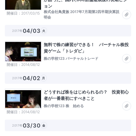
ョン
株式会社鳥貴族 2017年7月期第2四半期決算説
開催日
2017/03/15
明会
04/03
2017年
火
無料で株の練習ができる！ バーチャル株投
資ゲーム「トレダビ」
株の学校123 バーチャルトレード
開催日
2014/08/12
04/02
2017年
月
どうすれば株をはじめられるの？ 投資初心
者が一番最初にすべきこと
株の学校123 株 始める
開催日
2014/08/12
03/30
2017年
金