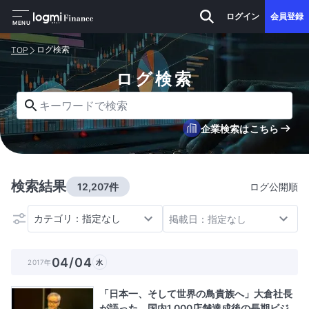
ログイン
会員登録
MENU
ログ検索
TOP
ログ検索
キーワードで検索
企業検索はこちら
検索結果
12,207件
ログ公開順
カテゴリ：指定なし
掲載日：指定なし
04/04
2017年
水
「日本一、そして世界の鳥貴族へ」大倉社長
が語った、国内1,000店舗達成後の長期ビジ