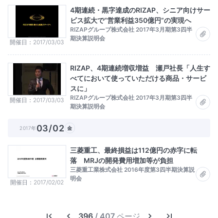
4期連続・黒字達成のRIZAP、シニア向けサー
ビス拡大で“営業利益350億円”の実現へ
RIZAPグループ株式会社 2017年3月期第3四半
期決算説明会
開催日
2017/03/03
RIZAP、4期連続増収増益 瀬戸社長「人生す
べてにおいて使っていただける商品・サービ
スに」
RIZAPグループ株式会社 2017年3月期第3四半
開催日
2017/03/03
期決算説明会
03/02
2017年
金
三菱重工、最終損益は112億円の赤字に転
落 MRJの開発費用増加等が負担
三菱重工業株式会社 2016年度第3四半期決算説
明会
開催日
2017/02/02
396
/ 407 ページ