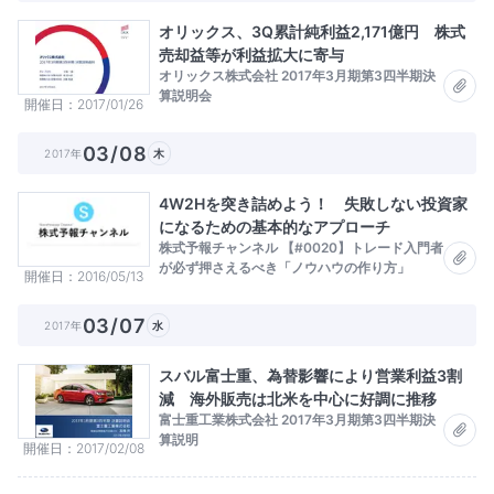
オリックス、3Q累計純利益2,171億円 株式
売却益等が利益拡大に寄与
オリックス株式会社 2017年3月期第3四半期決
算説明会
開催日
2017/01/26
03/08
2017年
木
4W2Hを突き詰めよう！ 失敗しない投資家
になるための基本的なアプローチ
株式予報チャンネル 【#0020】トレード入門者
が必ず押さえるべき「ノウハウの作り方」
開催日
2016/05/13
03/07
2017年
水
スバル富士重、為替影響により営業利益3割
減 海外販売は北米を中心に好調に推移
富士重工業株式会社 2017年3月期第3四半期決
算説明
開催日
2017/02/08