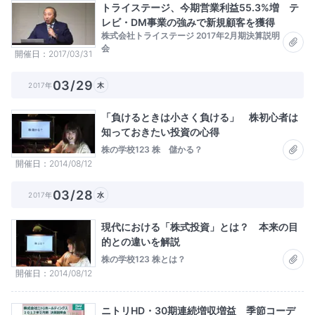
トライステージ、今期営業利益55.3%増 テ
レビ・DM事業の強みで新規顧客を獲得
株式会社トライステージ 2017年2月期決算説明
会
開催日
2017/03/31
03/29
2017年
木
「負けるときは小さく負ける」 株初心者は
知っておきたい投資の心得
株の学校123 株 儲かる？
開催日
2014/08/12
03/28
2017年
水
現代における「株式投資」とは？ 本来の目
的との違いを解説
株の学校123 株とは？
開催日
2014/08/12
ニトリHD・30期連続増収増益 季節コーデ