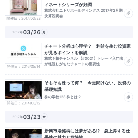
ィネートシリーズが好調
株式会社ニトリホールディングス 2017年2月期
決算説明会
開催日
2017/03/28
03/26
2017年
月
チャート分析は心理学？ 利益を生む投資家
が見るポイントを解説
株式予報チャンネル 【#0021】トレード入門者
が軽視しがちなチャートの重要性
開催日
2016/05/14
そもそも株って何？ 今更聞けない、投資の
基礎知識
株の学校123 株とは？
開催日
2014/08/12
03/23
2017年
金
新興市場銘柄には夢がある!? 急上昇する仕
手株の魅力と危険性