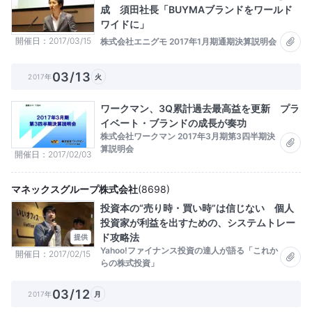
成 須田社長「BUYMAブランドをワールド
ワイドに」
開催日
2017/03/15
株式会社エニグモ 2017年1月期通期決算説明会
03/13
2017年
火
ワークマン、3Q累計過去最高益を更新 プラ
イベート・ブランドの成長が奏功
株式会社ワークマン 2017年3月期第3四半期決
算説明会
開催日
2017/02/03
マネックスグループ株式会社
(
8698
)
投資本の“売り時・買い時”は信じない 個人
投資家が利益を出すための、システムトレー
ド攻略法
提供
Yahoo!ファイナンス投資の達人が語る「これか
開催日
2017/02/15
らの株式投資」
03/12
2017年
月