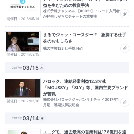
益を生むための投資手法
株式予報チャンネル 【#0021】トレード入門者
が軽視しがちなチャートの重要性
開催日
2016/05/14
まるでジェットコースター!? 急騰する仕手
株のおもしろさ
株の学校123 仕手株 No1
開催日
2014/09/15
03/15
2017年
木
バロック、連結経常利益12.3%減
「MOUSSY」「SLY」等、国内主要ブランド
が苦戦
株式会社バロックジャパンリミテッド 2017年1
開催日
2017/03/16
月期 通期決算説明会
03/14
2017年
水
エニグモ、過去最高の営業利益17.6億円を達