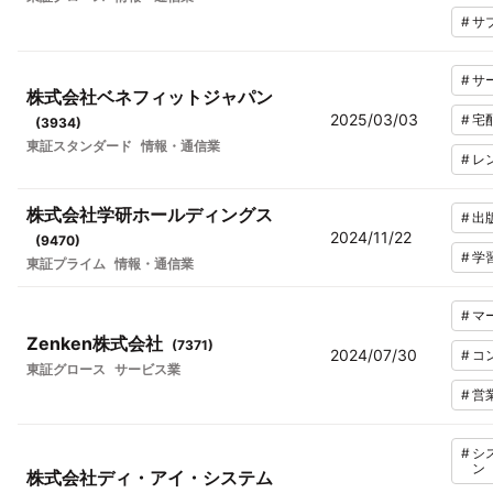
#
サ
#
サ
株式会社ベネフィットジャパン
2025/03/03
#
宅
(
3934
)
東証スタンダード
情報・通信業
#
レ
株式会社学研ホールディングス
#
出
2024/11/22
(
9470
)
#
学
東証プライム
情報・通信業
#
マ
Zenken株式会社
(
7371
)
2024/07/30
#
コ
東証グロース
サービス業
#
営
#
シ
ン
株式会社ディ・アイ・システム