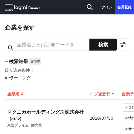
ログイン
会員登録
MENU
企業を探す
検索
検索結果
64件
絞り込み条件：
#eラーニング
企業名
ログ更新日
企業テ
#
専
マクニカホールディングス株式会社
2026/07/30
#
情
(
3132
)
東証プライム
卸売業
#
サ