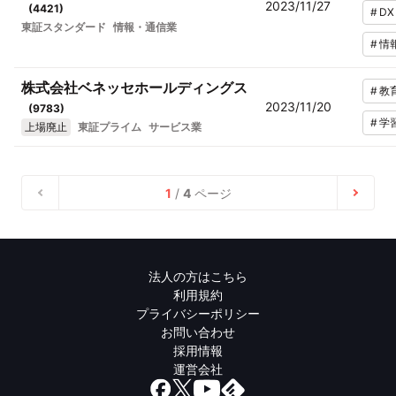
2023/11/27
(
4421
)
#
DX
東証スタンダード
情報・通信業
#
情
株式会社ベネッセホールディングス
#
教
2023/11/20
(
9783
)
#
学
上場廃止
東証プライム
サービス業
1
/
4
ページ
法人の方はこちら
利用規約
プライバシーポリシー
お問い合わせ
採用情報
運営会社