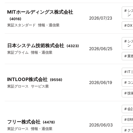
#
シ
MITホールディングス株式会社
ン
2026/07/23
(
4016
)
東証スタンダード
情報・通信業
#
DX
#
シ
日本システム技術株式会社
ン
(
4323
)
2026/06/25
東証プライム
情報・通信業
#
業
#
I
INTLOOP株式会社
(
9556
)
2026/06/19
#
コ
東証グロース
サービス業
#
技
#
会
#
ER
フリー株式会社
(
4478
)
2026/06/03
東証グロース
情報・通信業
#
ク