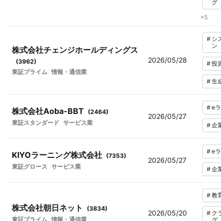
グ
+
5
#
シ
ン
株式会社チェンジホールディングス
2026/05/28
(
3962
)
#
投
東証プライム
情報・通信業
#
生
#
e
株式会社Aoba-BBT
(
2464
)
2026/05/27
東証スタンダード
サービス業
#
企
#
e
KIYOラーニング株式会社
(
7353
)
2026/05/27
東証グロース
サービス業
#
企
#
教育
株式会社朝日ネット
(
3834
)
2026/05/20
#
ク
東証プライム
情報・通信業
グ