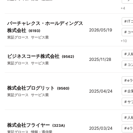
+
4
#
I
バーチャレクス・ホールディングス
株式会社
2026/05/19
(
6193
)
#
コ
東証グロース
サービス業
+
10
#
人
ビジネスコーチ株式会社
(
9562
)
2025/11/28
東証グロース
サービス業
#
コ
#
e
株式会社プログリット
(
9560
)
2025/04/24
#
企
東証グロース
サービス業
#
サ
#
人
株式会社フライヤー
(
323A
)
2025/03/24
#
e
東証グロース
情報・通信業