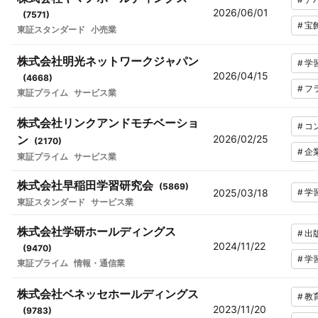
2026/06/01
(
7571
)
#
宝
東証スタンダード
小売業
株式会社明光ネットワークジャパン
#
学
2026/04/15
(
4668
)
#
フ
東証プライム
サービス業
株式会社リンクアンドモチベーショ
#
コ
ン
2026/02/25
(
2170
)
#
企
東証プライム
サービス業
株式会社早稲田学習研究会
(
5869
)
2025/03/18
#
学
東証スタンダード
サービス業
株式会社学研ホールディングス
#
出
2024/11/22
(
9470
)
#
学
東証プライム
情報・通信業
株式会社ベネッセホールディングス
#
教
2023/11/20
(
9783
)