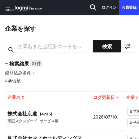
ログイン
会員登録
MENU
企業を探す
検索
検索結果
31件
絞り込み条件：
#学習塾
企業名
ログ更新日
企業テ
#
学
株式会社京進
(
4735
)
2026/07/10
東証スタンダード
サービス業
#
子
株式会社ヤマノホールディングス
#
ア