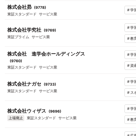
株式会社昴
(
9778
)
#
学
東証スタンダード
サービス業
#
学
株式会社学究社
(
9769
)
東証プライム
サービス業
#
教
株式会社 進学会ホールディングス
#
学
(
9760
)
#
資
東証スタンダード
サービス業
#
学
株式会社ナガセ
(
9733
)
東証スタンダード
サービス業
#
ス
#
学
株式会社ウィザス
(
9696
)
上場廃止
東証スタンダード
サービス業
#
教育
#
広