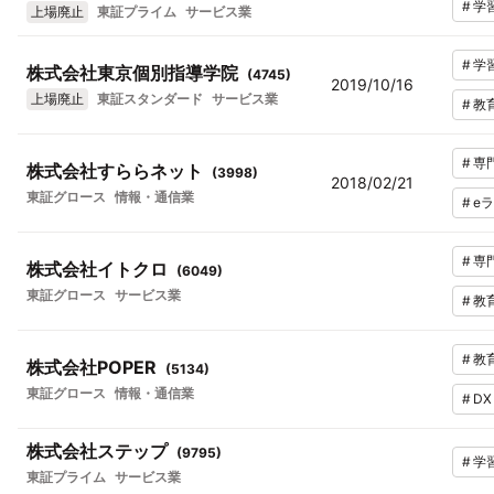
#
学
上場廃止
東証プライム
サービス業
#
学
株式会社東京個別指導学院
(
4745
)
2019/10/16
上場廃止
東証スタンダード
サービス業
#
教
#
専
株式会社すららネット
(
3998
)
2018/02/21
東証グロース
情報・通信業
#
e
#
専
株式会社イトクロ
(
6049
)
東証グロース
サービス業
#
教
#
教育
株式会社POPER
(
5134
)
東証グロース
情報・通信業
#
DX
株式会社ステップ
(
9795
)
#
学
東証プライム
サービス業