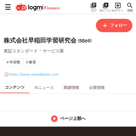
ログ
IRイベント
ログイン
検索
フォロー
株式会社早稲田学習研究会
(5869)
・
東証スタンダード
サービス業
学習塾
教育
https://www.wasedazemi.com
コンテンツ
IRニュース
業績情報
企業情報
ページ上部へ