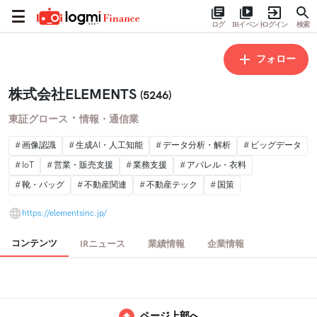
ログ
IRイベント
ログイン
検索
フォロー
株式会社ELEMENTS
(5246)
・
東証グロース
情報・通信業
画像認識
生成AI・人工知能
データ分析・解析
ビッグデータ
IoT
営業・販売支援
業務支援
アパレル・衣料
靴・バッグ
不動産関連
不動産テック
国策
https://elementsinc.jp/
コンテンツ
IRニュース
業績情報
企業情報
ページ上部へ