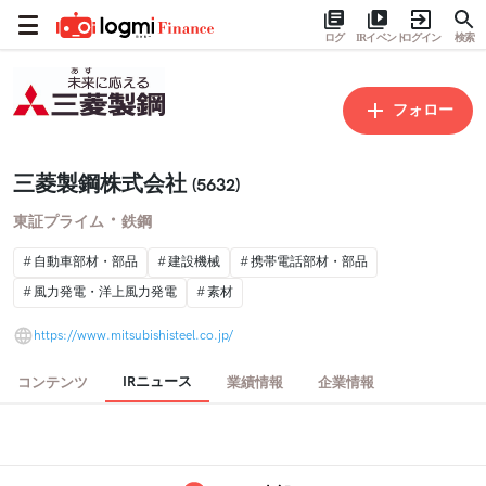
ログ
IRイベント
ログイン
検索
フォロー
三菱製鋼株式会社
(5632)
・
東証プライム
鉄鋼
自動車部材・部品
建設機械
携帯電話部材・部品
風力発電・洋上風力発電
素材
https://www.mitsubishisteel.co.jp/
IRニュース
コンテンツ
業績情報
企業情報