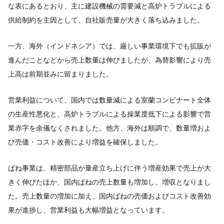
な表にあるとおり、主に建設機械の需要減と高炉トラブルによる
供給制約を主因として、自社販売量が大きく落ち込みました。
一方、海外（インドネシア）では、厳しい事業環境下でも拡販が
進んだことなどから売上数量は伸びましたが、為替影響により売
上高は前期並みに留まりました。
営業利益について、国内では数量減による室蘭コンビナート全体
の生産性悪化と、高炉トラブルによる操業度低下による影響で営
業赤字を余儀なくされました。他方、海外は順調で、数量増およ
び売価・コスト改善により増益を確保しました。
ばね事業は、精密部品が量産立ち上げに伴う増産効果で売上が大
きく伸びたほか、国内ばねの売上数量も増加し、増収となりまし
た。売上数量の増加に加え、国内ばねの売価およびコスト改善効
果が進捗し、営業利益も大幅増益となっています。