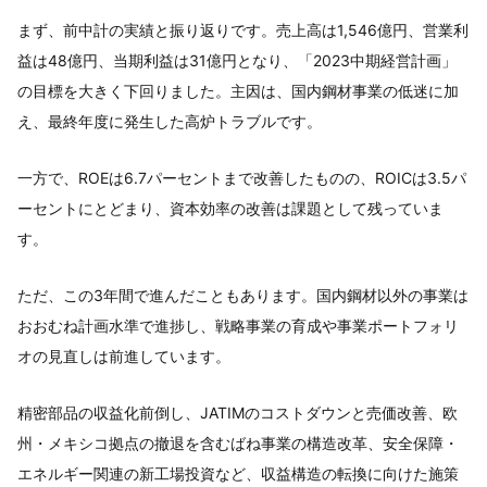
まず、前中計の実績と振り返りです。売上高は1,546億円、営業利
益は48億円、当期利益は31億円となり、「2023中期経営計画」
の目標を大きく下回りました。主因は、国内鋼材事業の低迷に加
え、最終年度に発生した高炉トラブルです。
一方で、ROEは6.7パーセントまで改善したものの、ROICは3.5パ
ーセントにとどまり、資本効率の改善は課題として残っていま
す。
ただ、この3年間で進んだこともあります。国内鋼材以外の事業は
おおむね計画水準で進捗し、戦略事業の育成や事業ポートフォリ
オの見直しは前進しています。
精密部品の収益化前倒し、JATIMのコストダウンと売価改善、欧
州・メキシコ拠点の撤退を含むばね事業の構造改革、安全保障・
エネルギー関連の新工場投資など、収益構造の転換に向けた施策