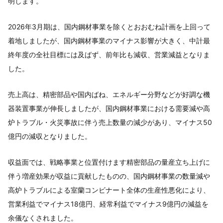
明します。
2026年3月期は、国内鋼材事業を除くとおおむね計画を上回って
着地しましたが、国内鋼材事業のマイナス影響が大きく、中計最
終年度の全社目標には及ばず、前年比も減収、営業減益となりま
した。
売上高は、精密部品や国内ばね、エネルギー分野などが好調な機
器装置事業が伸長しましたが、国内鋼材事業における需要減や高
炉トラブル・火災事故に伴う売上数量の減少があり、マイナス50
億円の減収となりました。
収益面では、戦略事業と位置付けます精密部品の量産立ち上げに
伴う増産効果が収益に貢献したものの、国内鋼材事業の数量減や
高炉トラブルによる室蘭コンビナート全体の生産性悪化により、
営業利益でマイナス18億円、経常利益でマイナス9億円の減益を
余儀なくされました。