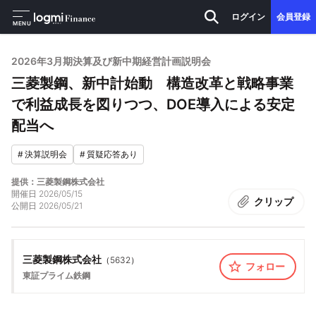
ログイン
会員登録
MENU
2026年3月期決算及び新中期経営計画説明会
三菱製鋼、新中計始動 構造改革と戦略事業
で利益成長を図りつつ、DOE導入による安定
配当へ
#
決算説明会
#
質疑応答あり
提供：三菱製鋼株式会社
開催日
2026/05/15
クリップ
公開日
2026/05/21
三菱製鋼株式会社
（
5632
）
フォロー
東証プライム
鉄鋼