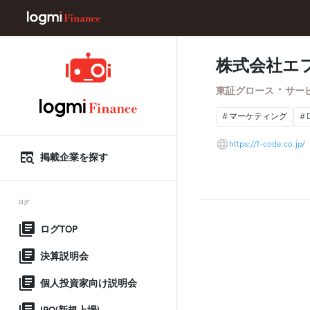
株式会社エ
・
東証グロース
サー
マーケティング
https://f-code.co.jp/
掲載企業を探す
ログ
ログTOP
決算説明会
個人投資家向け説明会