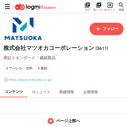
ログ
IRイベント
ログイン
検索
フォロー
株式会社マツオカコーポレーション
(3611)
・
東証スタンダード
繊維製品
アパレル・衣料
素材
https://www.matuoka.co.jp/
コンテンツ
IRニュース
業績情報
企業情報
ページ上部へ