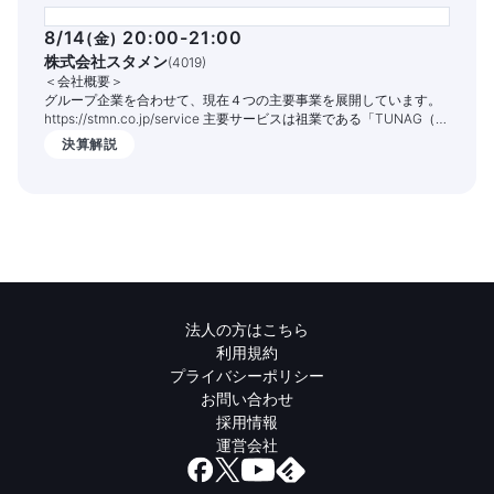
8/14
20:00-21:00
(
金
)
株式会社スタメン
(
4019
)
＜会社概要＞
グループ企業を合わせて、現在４つの主要事業を展開しています。
https://stmn.co.jp/service 主要サービスは祖業である「TUNAG（ツ
ナグ）」という組織エンゲージメントを高めるITサービスです。
決算解説
1,400社以上の企業様でご活用いただいており、従業員の定着率向上
や情報共有の促進、業務DX化の実現を支援しております。
法人の方はこちら
利用規約
プライバシーポリシー
お問い合わせ
採用情報
運営会社