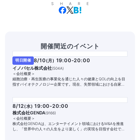
SHARE
開催間近のイベント
8/10
19:00-20:00
明日開催
(
月
)
イノバセル株式会社
(
504A
)
＜会社概要＞
細胞治療・再生医療の事業化を通じた人々の健康とQOLの向上を目
指すバイオテクノロジー企業です。現在、失禁領域における自家細
胞治療パイプラインの開発と商業化に注力しています。
8/12
19:00-20:00
(
水
)
株式会社GENDA
(
9166
)
＜会社概要＞
株式会社GENDAは、エンターテイメント領域におけるM&Aを推進
し、「世界中の人々の人生をより楽しく」の実現を目指す会社で
す。