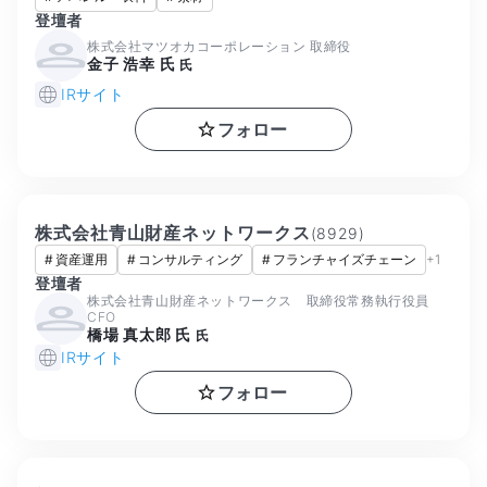
登壇者
株式会社マツオカコーポレーション 取締役
金子 浩幸 氏
氏
IRサイト
フォロー
株式会社青山財産ネットワークス
(
8929
)
#
資産運用
#
コンサルティング
#
フランチャイズチェーン
+
1
登壇者
株式会社青山財産ネットワークス 取締役常務執行役員
CFO
橋場 真太郎 氏
氏
IRサイト
フォロー