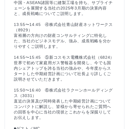
中国・ASEAN諸国等に縫製工場を持ち、サプライチ
ェーンを展開する当社の2025年3月期の決算内容
と、成長戦略についてご説明します。

13:55〜14:45　④株式会社青山財産ネットワークス
（8929）

富裕層の方向けの財産コンサルティングに特化し
た、当社のビジネスモデル、強み、成長戦略を分か
りやすくご説明します。

14:55〜15:45　⑤新コスモス電機株式会社（6824）

世界で初めて家庭用ガス警報器を開発し、今でも国
内シェアトップを誇る当社の強みや、今年度からス
タートした中期経営計画について社長より詳しくご
説明させていただきます。

15:50〜16:40　⑥株式会社ラクーンホールディング
ス（3031）

直近の決算及び同時発表した中期経営計画について
コンパクトに解説し、皆様から寄せられたご質問へ
の回答を中心に当社の現状とこれからを深掘りして
お伝えします。

■ゲスト／MC
