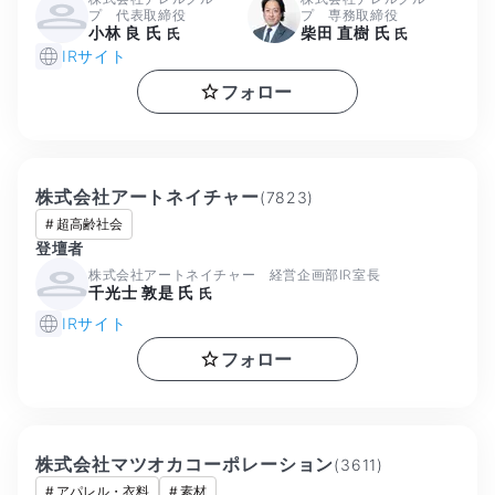
プ 代表取締役
プ 専務取締役
小林 良 氏
柴田 直樹 氏
氏
氏
IRサイト
フォロー
株式会社アートネイチャー
(
7823
)
#
超高齢社会
登壇者
株式会社アートネイチャー 経営企画部IR室長
千光士 敦是 氏
氏
IRサイト
フォロー
株式会社マツオカコーポレーション
(
3611
)
#
アパレル・衣料
#
素材