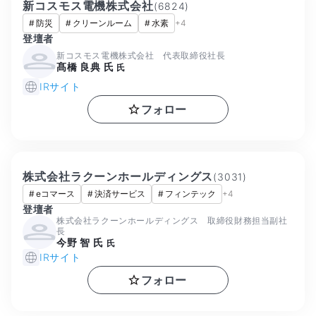
新コスモス電機株式会社
(
6824
)
#
防災
#
クリーンルーム
#
水素
+
4
登壇者
新コスモス電機株式会社 代表取締役社長
髙橋 良典 氏
氏
IRサイト
フォロー
株式会社ラクーンホールディングス
(
3031
)
#
eコマース
#
決済サービス
#
フィンテック
+
4
登壇者
株式会社ラクーンホールディングス 取締役財務担当副社
長
今野 智 氏
氏
IRサイト
フォロー