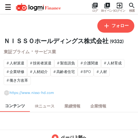
ログ
IRイベント
ログイン
検索
フォロー
ＮＩＳＳＯホールディングス株式会社
(9332)
・
東証プライム
サービス業
人材派遣
技術者派遣
製造請負
介護関連
人材育成
企業研修
人材紹介
高齢者住宅
BPO
人材
働き方改革
https://www.nisso-hd.com
コンテンツ
IRニュース
業績情報
企業情報
ページ上部へ