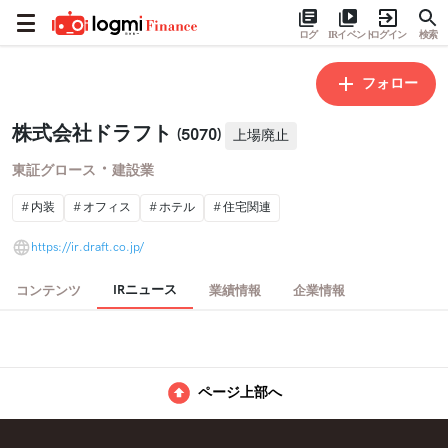
ログ
IRイベント
ログイン
検索
フォロー
株式会社ドラフト
(5070)
上場廃止
・
東証グロース
建設業
内装
オフィス
ホテル
住宅関連
https://ir.draft.co.jp/
IRニュース
コンテンツ
業績情報
企業情報
ページ上部へ