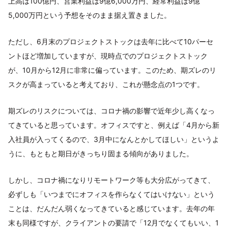
上高は100億円、営業利益は9億6,000万円、経常利益は9億
5,000万円という予想をそのまま据え置きました。
ただし、6月末のプロジェクトストックは去年に比べて10パーセ
ントほど増加していますが、現時点でのプロジェクトストック
が、10月から12月に非常に偏っています。このため、期ズレのリ
スクが高まっていると考えており、これが懸念点の1つです。
期ズレのリスクについては、コロナ禍の影響で近年少し高くなっ
てきていると思っています。オフィスですと、例えば「4月から新
入社員が入ってくるので、3月中になんとかしてほしい」というよ
うに、もともと期日がきっちり固まる傾向がありました。
しかし、コロナ禍になりリモートワーク等も大分広がってきて、
必ずしも「いつまでにオフィスを作らなくてはいけない」という
ことは、だんだん弱くなってきていると感じています。去年の年
末も同様ですが、クライアントの要請で「12月でなくてもいい、1