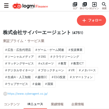
ログ
IRイベント
ログイン
検索
フォロー
株式会社サイバーエージェント
(4751)
・
東証プライム
サービス業
広告・広告代理店
ゲーム・ゲーム関連
投資事業
ソーシャルメディア
SNS
クラウドソーシング
マッチングサービス
eスポーツ
教育
教育ICT
デジタルサイネージ
ブロックチェーン
VR
メタバース
生成AI・人工知能
越境EC
ESG投資
スマートフォン
ウェブサービス
金融
国策
https://www.cyberagent.co.jp/
IRニュース
コンテンツ
業績情報
企業情報