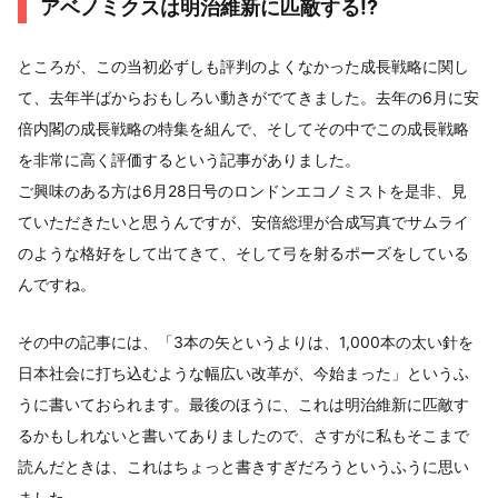
アベノミクスは明治維新に匹敵する!?
ところが、この当初必ずしも評判のよくなかった成長戦略に関し
て、去年半ばからおもしろい動きがでてきました。去年の6月に安
倍内閣の成長戦略の特集を組んで、そしてその中でこの成長戦略
を非常に高く評価するという記事がありました。
ご興味のある方は6月28日号のロンドンエコノミストを是非、見
ていただきたいと思うんですが、安倍総理が合成写真でサムライ
のような格好をして出てきて、そして弓を射るポーズをしている
んですね。
その中の記事には、「3本の矢というよりは、1,000本の太い針を
日本社会に打ち込むような幅広い改革が、今始まった」というふ
うに書いておられます。最後のほうに、これは明治維新に匹敵す
るかもしれないと書いてありましたので、さすがに私もそこまで
読んだときは、これはちょっと書きすぎだろうというふうに思い
ました。