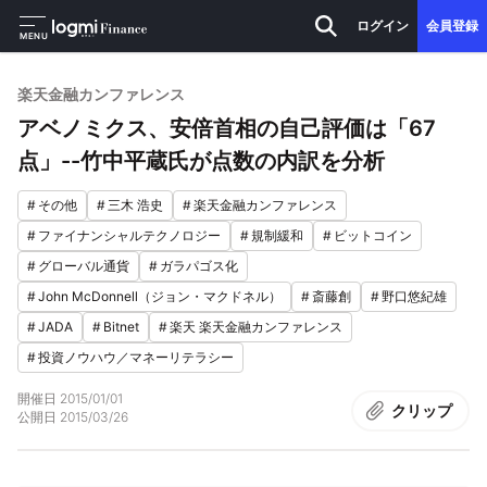
ログイン
会員登録
MENU
楽天金融カンファレンス
アベノミクス、安倍首相の自己評価は「67
点」--竹中平蔵氏が点数の内訳を分析
#
その他
#
三木 浩史
#
楽天金融カンファレンス
#
ファイナンシャルテクノロジー
#
規制緩和
#
ビットコイン
#
グローバル通貨
#
ガラパゴス化
#
John McDonnell（ジョン・マクドネル）
#
斎藤創
#
野口悠紀雄
#
JADA
#
Bitnet
#
楽天 楽天金融カンファレンス
#
投資ノウハウ／マネーリテラシー
開催日
2015/01/01
クリップ
公開日
2015/03/26