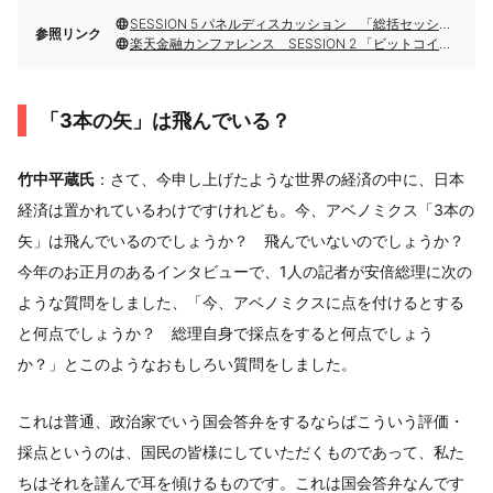
SESSION 5 パネルディスカッション 「総括セッション技術革新が生む新たなる金融サービス像」
参照リンク
楽天金融カンファレンス SESSION 2 「ビットコインの台頭」
「3本の矢」は飛んでいる？
竹中平蔵氏
：さて、今申し上げたような世界の経済の中に、日本
経済は置かれているわけですけれども。今、アベノミクス「3本の
矢」は飛んでいるのでしょうか？ 飛んでいないのでしょうか？
今年のお正月のあるインタビューで、1人の記者が安倍総理に次の
ような質問をしました、「今、アベノミクスに点を付けるとする
と何点でしょうか？ 総理自身で採点をすると何点でしょう
か？」とこのようなおもしろい質問をしました。
これは普通、政治家でいう国会答弁をするならばこういう評価・
採点というのは、国民の皆様にしていただくものであって、私た
ちはそれを謹んで耳を傾けるものです。これは国会答弁なんです