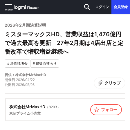
ログイン
会員登録
MENU
2026年2月期決算説明
ミスターマックスHD、営業収益は1,476億円
で過去最高を更新 27年2月期は4店出店と定
番改革で増収増益継続へ
#
決算説明会
#
質疑応答あり
提供：株式会社MrMaxHD
開催日
2026/04/22
クリップ
公開日
2026/05/08
株式会社MrMaxHD
（
8203
）
フォロー
東証プライム
小売業