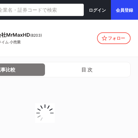
ログイン
会員登録
社MrMaxHD
(
8203
)
フォロー
ライム
小売業
記事比較
目 次