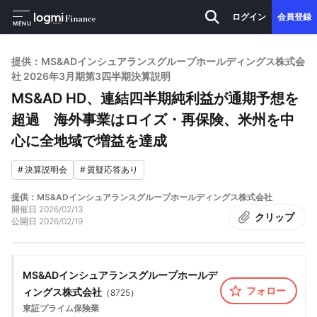
ログイン
会員登録
MENU
提供：MS&ADインシュアランスグループホールディングス株式会
社 2026年3月期第3四半期決算説明
MS&AD HD、連結四半期純利益が通期予想を
超過 海外事業はロイズ・再保険、米州を中
心に全地域で増益を達成
#
決算説明会
#
質疑応答あり
提供：MS&ADインシュアランスグループホールディングス株式会社
開催日
2026/02/13
クリップ
公開日
2026/02/19
MS&ADインシュアランスグループホールデ
フォロー
ィングス株式会社
（
8725
）
東証プライム
保険業