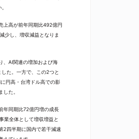
い。
上高が前年同期比492億円
円減少し、増収減益となりま
、AI関連の増加および海
ました。一方で、この2つと
期に円高・台湾ドル高での影
ました。
前年同期比72億円増の成長
、事業全体として増収増益と
第2四半期に国内で若干減速
考えています。