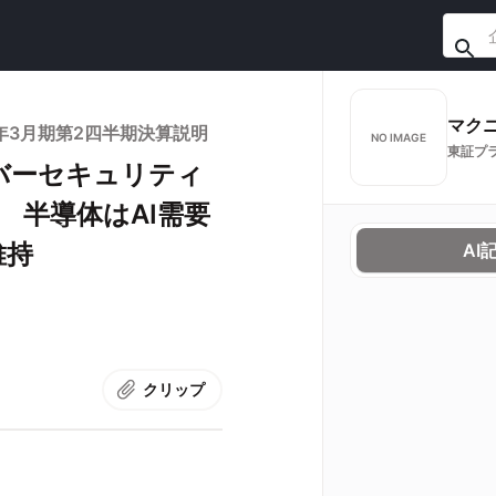
マク
年3月期第2四半期決算説明
NO IMAGE
東証プ
バーセキュリティ
 半導体はAI需要
維持
AI
クリップ