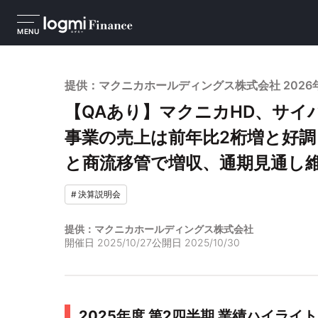
MENU
提供：マクニカホールディングス株式会社 2026
【QAあり】マクニカHD、サイ
事業の売上は前年比2桁増と好調
と商流移管で増収、通期見通し
#
決算説明会
提供：マクニカホールディングス株式会社
開催日
2025/10/27
公開日
2025/10/30
2025年度 第2四半期 業績ハイライト