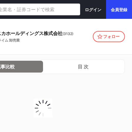
ログイン
会員登録
ニカホールディングス株式会社
(
3132
)
フォロー
ライム
卸売業
記事比較
目 次