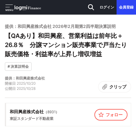
ログイン
会員登録
MENU
提供：和田興産株式会社 2026年2月期第2四半期決算説明
【QAあり】和田興産、営業利益は前年比＋
26.8％ 分譲マンション販売事業で戸当たり
販売価格・利益率が上昇し増収増益
#
決算説明会
提供：和田興産株式会社
開催日
2025/10/20
クリップ
公開日
2025/10/28
和田興産株式会社
（
8931
）
フォロー
東証スタンダード
不動産業