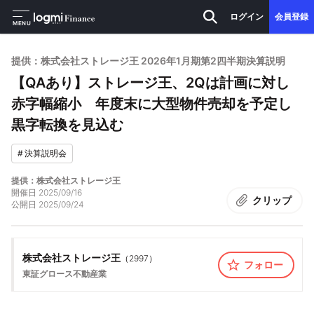
ログイン
会員登録
MENU
提供：株式会社ストレージ王 2026年1月期第2四半期決算説明
【QAあり】ストレージ王、2Qは計画に対し
赤字幅縮小 年度末に大型物件売却を予定し
黒字転換を見込む
#
決算説明会
提供：株式会社ストレージ王
開催日
2025/09/16
クリップ
公開日
2025/09/24
株式会社ストレージ王
（
2997
）
フォロー
東証グロース
不動産業