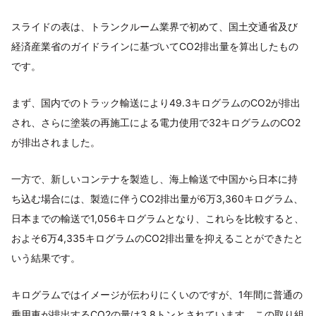
スライドの表は、トランクルーム業界で初めて、国土交通省及び
経済産業省のガイドラインに基づいてCO2排出量を算出したもの
です。
まず、国内でのトラック輸送により49.3キログラムのCO2が排出
され、さらに塗装の再施工による電力使用で32キログラムのCO2
が排出されました。
一方で、新しいコンテナを製造し、海上輸送で中国から日本に持
ち込む場合には、製造に伴うCO2排出量が6万3,360キログラム、
日本までの輸送で1,056キログラムとなり、これらを比較すると、
およそ6万4,335キログラムのCO2排出量を抑えることができたと
いう結果です。
キログラムではイメージが伝わりにくいのですが、1年間に普通の
乗用車が排出するCO2の量は3.8トンとされています。この取り組