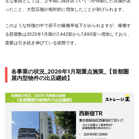
主な要因としては、上半期に既存店でいくつか閉鎖した店舗があ
ったこと、大型店舗が相対的に増加したことが挙げられます。
このような特徴の中で若干の稼働率低下がみられますが、稼働す
る部屋数は2025年1月期の7,442室から7,890室へ増加しており、
需要は引き続き伸びている状態です。
各事業の状況_2026年1月期重点施策_【首都圏
屋内型物件の出店継続】