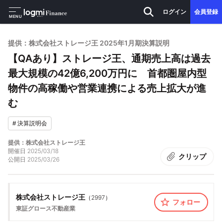
ログイン
会員登録
MENU
提供：株式会社ストレージ王 2025年1月期決算説明
【QAあり】ストレージ王、通期売上高は過去
最大規模の42億6,200万円に 首都圏屋内型
物件の高稼働や営業連携による売上拡大が進
む
#
決算説明会
提供：株式会社ストレージ王
開催日
2025/03/18
クリップ
公開日
2025/03/26
株式会社ストレージ王
（
2997
）
フォロー
東証グロース
不動産業