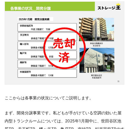
ここからは各事業の状況についてご説明します。
まず、開発分譲事業です。私どもが手がけている空調の効いた屋
内型トランクルームについては、2025年1月期中に、世田谷区池
尻TR、天王町TR、幡ヶ谷TR、亀戸TR、南砂TR、杉並宮前TRのす