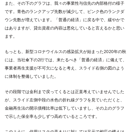
また、その下のグラフは、我々の事業性与信先の内部格付の様子
です。青色のランクアップ先数が減少して、ピンク色のランクダ
ウン先数が増えています。「普通の経済」に戻る中で、緩やかで
はありますが、貸出資産の内容は悪化していると言えるかと思い
ます。
もっとも、新型コロナウイルスの感染拡大が始まった2020年の秋
には、当社傘下の2行では、来たるべき「普通の経済」に備えて、
事業者再生支援が不可欠になると考え、スライド右側の図のよう
に体制を整備していました。
その段階では金利まで戻ってくるとは正直考えていませんでした
が、スライド左側中段の水色の折れ線グラフを見ていただくと、
金融再生法の開示債権比率は低下していますし、その上のグラフ
で示した保全率も少しずつ高めているところです。
このように、信用リスクの高まりに対しては足元で相応の構えは