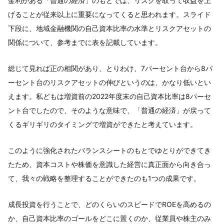
金利がある「普通の経済」のもとでは、リスクを取って収益を上
げることが従来以上に重要になってくると思われます。スライド
下段に、地域金融機関の自己資本比率の水準とリスクアセットの
関係について、参考までに表を記載しています。
総じて見れば正の相関があり、とりわけ、7パーセント台から8パ
ーセント台のリスクアセットの伸びというのは、かなり低いとい
えます。私どもは増資前の2022年度末の自己資本比率は8パーセ
ント台でしたので、そのような意味で、「普通の経済」が戻って
くるギリギリのタイミングで増資ができたと考えています。
このように強化されたバランスシートのもとでゆとりができてき
たため、資本コストや株価を意識した経営に真正面から向き合っ
て、我々の戦略を整理することができたのも1つの成果です。
成長投資を行うことで、どのくらいのスピードでROEを高めるの
か、自己資本比率のゴールをどこに置くのか、従業員や株主のみ