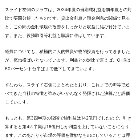
スライド左側のグラフは、2024年度の当期純利益を前年度との対
比で要因分解したものです。貸出金利息と預金利息の関係で見る
と、この間の金利環境の改善をしっかりと収益に結び付けていま
す。また、役務取引等利益も順調に伸ばしています。
経費についても、積極的に人的投資や物的投資を行ってきました
が、概ね横ばいとなっています。利益との対比で言えば、OHRは
50パーセント台半ばまで低下してきています。
すなわち、スライド右側にまとめたとおり、これまでのIR等で述
べてきた当社の特徴と強みがいかんなく発揮された決算だと評価
しています。
もっとも、第3四半期の段階で純利益は142億円でしたので、引き
算すると第4四半期は16億円しか利益を上げていないことになり
ます。このあたりが市場の評価を微妙なものにしていることは理