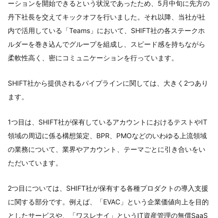
ーションを開始できるという状況であったため、5月中旬に先方の
丹下社長を交えてキックオフを行いました。それ以降、当社が社
内で活用している「Teams」において、SHIFT社の各ステークホ
ルダーを巻き込んでグループを組成し、スピード感を持ちながら
柔軟性高く、密にコミュニケーションを行っています。
SHIFT社から提供されるパイプラインに関しては、大きく2つあり
ます。
1つ目は、SHIFT社が保有しているアカウントにおけるテストやIT
領域の周辺に係る構想策定、BPR、PMOなどのいわゆる上流領域
の業務について、業界やアカウント、テーマごとに引き合いをい
ただいています。
2つ目については、SHIFT社が保有する各種プロダクトの導入支援
に関する部分です。例えば、「EVAC」という企業価値向上を目的
としたサービスや、「ワスレナイ」というIT資産管理の無償SaaS