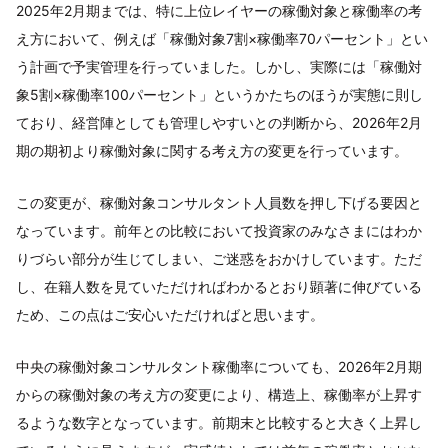
2025年2月期までは、特に上位レイヤーの稼働対象と稼働率の考
え方において、例えば「稼働対象7割×稼働率70パーセント」とい
う計画で予実管理を行っていました。しかし、実際には「稼働対
象5割×稼働率100パーセント」というかたちのほうが実態に則し
ており、経営陣としても管理しやすいとの判断から、2026年2月
期の期初より稼働対象に関する考え方の変更を行っています。
この変更が、稼働対象コンサルタント人員数を押し下げる要因と
なっています。前年との比較において投資家のみなさまにはわか
りづらい部分が生じてしまい、ご迷惑をおかけしています。ただ
し、在籍人数を見ていただければわかるとおり顕著に伸びている
ため、この点はご安心いただければと思います。
中央の稼働対象コンサルタント稼働率についても、2026年2月期
からの稼働対象の考え方の変更により、構造上、稼働率が上昇す
るような数字となっています。前期末と比較すると大きく上昇し