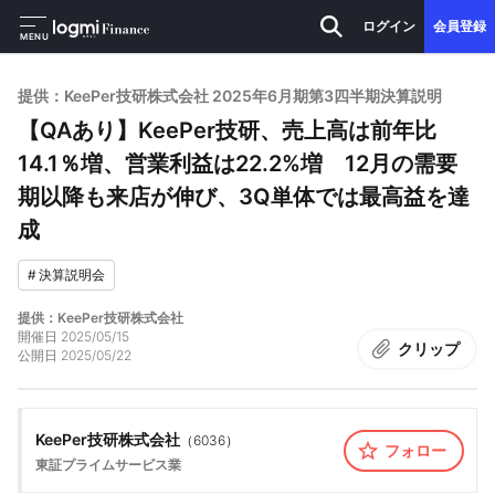
ログイン
会員登録
MENU
提供：KeePer技研株式会社 2025年6月期第3四半期決算説明
【QAあり】KeePer技研、売上高は前年比
14.1％増、営業利益は22.2%増 12月の需要
期以降も来店が伸び、3Q単体では最高益を達
成
#
決算説明会
提供：KeePer技研株式会社
開催日
2025/05/15
クリップ
公開日
2025/05/22
KeePer技研株式会社
（
6036
）
フォロー
東証プライム
サービス業