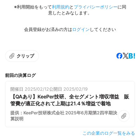
※利用開始をもって
利用規約
と
プライバシーポリシー
に同
意したとみなします。
会員登録がお済みの方は
ログイン
してください
クリップ
前回の決算ログ
開催日
2025/02/12
公開日
2025/02/19
【QAあり】KeePer技研、全セグメント増収増益 販
管費が適正化されて上期は21.4％増益で着地
提供：KeePer技研株式会社 2025年6月期第2四半期決
算説明
この企業のログ一覧をみる