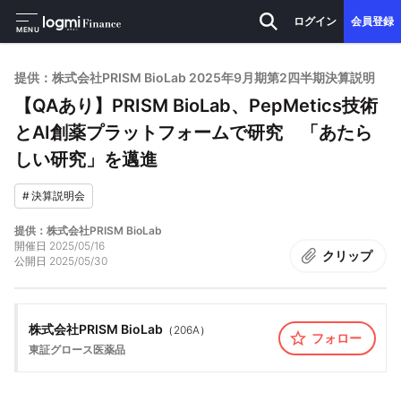
ログイン
会員登録
MENU
提供：株式会社PRISM BioLab 2025年9月期第2四半期決算説明
【QAあり】PRISM BioLab、PepMetics技術
とAI創薬プラットフォームで研究 「あたら
しい研究」を邁進
#
決算説明会
提供：株式会社PRISM BioLab
開催日
2025/05/16
クリップ
公開日
2025/05/30
株式会社PRISM BioLab
（
206A
）
フォロー
東証グロース
医薬品