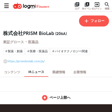
ログ
IRイベント
ログイン
検索
フォロー
株式会社PRISM BioLab
(206A)
・
東証グロース
医薬品
製薬・創薬
医療・医薬品
バイオテクノロジー関連
https://prismbiolab.com/ja/
IRニュース
コンテンツ
業績情報
企業情報
ページ上部へ