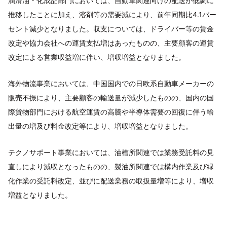
潤滑油・化成品部門においては、自動車関連向けの配送が低調に
推移したことに加え、溶剤等の需要減により、前年同期比4.1パー
セント減少となりました。収支については、ドライバー等の賃金
改定や協力会社への運賃支払増はあったものの、主要顧客の運賃
改定による営業収益増に伴い、増収増益となりました。
海外物流事業においては、中国国内での日欧系自動車メーカーの
販売不振により、主要顧客の輸送量が減少したものの、国内の国
際貨物部門における航空運賃の高騰や半導体需要の回復に伴う輸
出量の増及び料金改定等により、増収増益となりました。
テクノサポート事業においては、油槽所関連では業務受託料の見
直しにより減収となったものの、製油所関連では構内作業及び緑
化作業の受託料改定、並びに配送業務の取扱量増等により、増収
増益となりました。