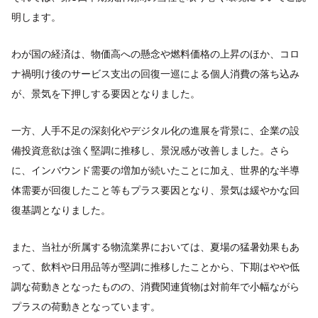
明します。
わが国の経済は、物価高への懸念や燃料価格の上昇のほか、コロ
ナ禍明け後のサービス支出の回復一巡による個人消費の落ち込み
が、景気を下押しする要因となりました。
一方、人手不足の深刻化やデジタル化の進展を背景に、企業の設
備投資意欲は強く堅調に推移し、景況感が改善しました。さら
に、インバウンド需要の増加が続いたことに加え、世界的な半導
体需要が回復したこと等もプラス要因となり、景気は緩やかな回
復基調となりました。
また、当社が所属する物流業界においては、夏場の猛暑効果もあ
って、飲料や日用品等が堅調に推移したことから、下期はやや低
調な荷動きとなったものの、消費関連貨物は対前年で小幅ながら
プラスの荷動きとなっています。