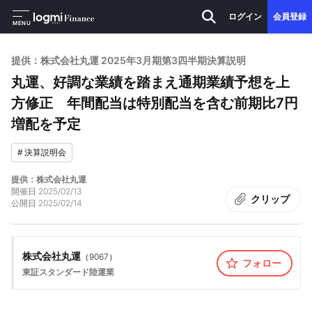
ログイン
会員登録
MENU
提供：株式会社丸運 2025年3月期第3四半期決算説明
丸運、好調な業績を踏まえ通期業績予想を上
方修正 年間配当は特別配当を含む前期比7円
増配を予定
#
決算説明会
提供：株式会社丸運
開催日
2025/02/13
クリップ
公開日
2025/02/14
株式会社丸運
（
9067
）
フォロー
東証スタンダード
陸運業