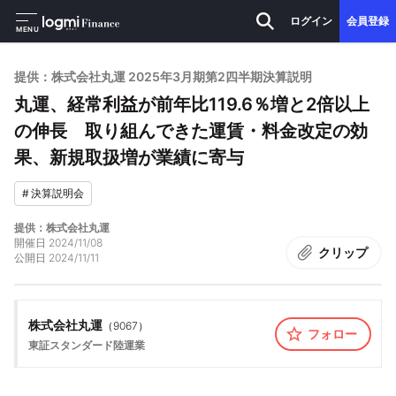
ログイン
会員登録
MENU
提供：株式会社丸運 2025年3月期第2四半期決算説明
丸運、経常利益が前年比119.6％増と2倍以上
の伸長 取り組んできた運賃・料金改定の効
果、新規取扱増が業績に寄与
#
決算説明会
提供：株式会社丸運
開催日
2024/11/08
クリップ
公開日
2024/11/11
株式会社丸運
（
9067
）
フォロー
東証スタンダード
陸運業