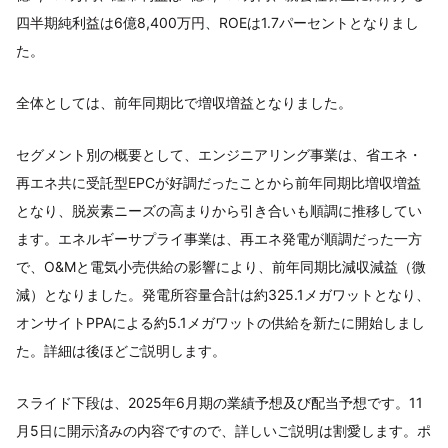
四半期純利益は6億8,400万円、ROEは1.7パーセントとなりまし
た。
全体としては、前年同期比で増収増益となりました。
セグメント別の概要として、エンジニアリング事業は、省エネ・
再エネ共に受託型EPCが好調だったことから前年同期比増収増益
となり、脱炭素ニーズの高まりから引き合いも順調に推移してい
ます。エネルギーサプライ事業は、再エネ発電が順調だった一方
で、O&Mと電気小売供給の影響により、前年同期比減収減益（微
減）となりました。発電所容量合計は約325.1メガワットとなり、
オンサイトPPAによる約5.1メガワットの供給を新たに開始しまし
た。詳細は後ほどご説明します。
スライド下段は、2025年6月期の業績予想及び配当予想です。11
月5日に開示済みの内容ですので、詳しいご説明は割愛します。ポ