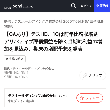
ログイン
会員登録
MENU
提供：テスホールディングス株式会社 2025年6月期第1四半期決
算説明
【QAあり】テスHD、1Qは前年比増収増益
デリバティブ評価損益を除く当期純利益の増
加を見込み、期末の増配予想を発表
#
決算説明会
提供：テスホールディングス株式会社
開催日
2024/11/14
クリップ
公開日
2024/11/19
テスホールディングス株式会社
（
5074
）
フォロー
東証プライム
建設業