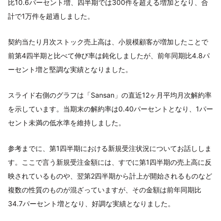
比10.6パーセント増、四半期では300件を超える増加となり、合
計で1万件を超過しました。
契約当たり月次ストック売上高は、小規模顧客が増加したことで
前第4四半期と比べて伸び率は鈍化しましたが、前年同期比4.8パ
ーセント増と堅調な実績となりました。
スライド右側のグラフは「Sansan」の直近12ヶ月平均月次解約率
を示しています。当期末の解約率は0.40パーセントとなり、1パー
セント未満の低水準を維持しました。
参考までに、第1四半期における新規受注状況についてお話ししま
す。ここで言う新規受注金額には、すでに第1四半期の売上高に反
映されているものや、翌第2四半期から計上が開始されるものなど
複数の性質のものが混ざっていますが、その金額は前年同期比
34.7パーセント増となり、好調な実績となりました。