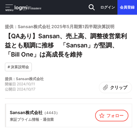
ログイン
会員登録
MENU
提供：Sansan株式会社 2025年5月期第1四半期決算説明
【QAあり】Sansan、売上高、調整後営業利
益とも順調に推移 「Sansan」が堅調、
「Bill One」は高成長を維持
#
決算説明会
提供：Sansan株式会社
開催日
2024/10/11
クリップ
公開日
2024/10/17
Sansan株式会社
（
4443
）
フォロー
東証プライム
情報・通信業