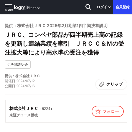
ログイン
会員登録
MENU
提供：株式会社ＪＲＣ 2025年2月期第1四半期決算説明
ＪＲＣ、コンベヤ部品が四半期売上高の記録
を更新し連結業績を牽引 ＪＲＣ Ｃ＆Ｍの受
注拡大等により高水準の受注を獲得
#
決算説明会
提供：株式会社ＪＲＣ
開催日
2024/07/12
クリップ
公開日
2024/07/16
株式会社ＪＲＣ
（
6224
）
フォロー
東証グロース
機械