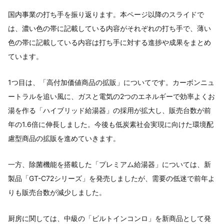
国内事業の打ち手を振り返ります。本ページ以降のスライドで
は、濃い色の帯に記載している内容がそれぞれの打ち手で、薄い
色の帯に記載している内容は打ち手に対する進捗や成果をまとめ
ています。
1つ目は、「高付加価値商品の拡販」についてです。カーボンニュ
ートラルを追い風に、ガスと電気の2つのエネルギーで効率よくお
湯を作る「ハイブリッド給湯器」の採用が拡大し、販売台数が前
年の1.6倍に伸長しました。今後も低炭素社会実現に向けた環境配
慮型商品の拡販を進めていきます。
一方、除菌機能を搭載した「プレミアム給湯器」については、新
製品「GT-C72シリーズ」を発売しましたが、需要の低迷で前年よ
りも販売台数が減少しました。
厨房に関しては、中級の「ビルトインコンロ」を新商品として発