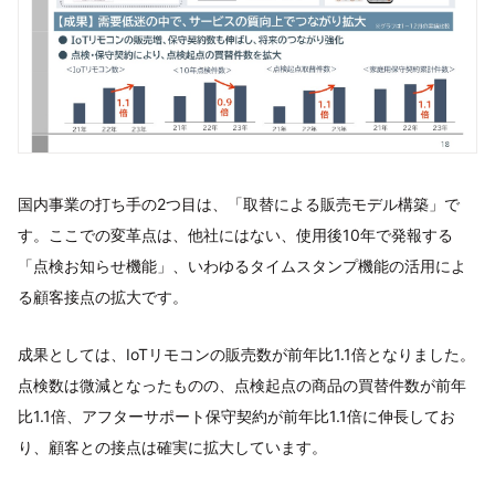
国内事業の打ち手の2つ目は、「取替による販売モデル構築」で
す。ここでの変革点は、他社にはない、使用後10年で発報する
「点検お知らせ機能」、いわゆるタイムスタンプ機能の活用によ
る顧客接点の拡大です。
成果としては、IoTリモコンの販売数が前年比1.1倍となりました。
点検数は微減となったものの、点検起点の商品の買替件数が前年
比1.1倍、アフターサポート保守契約が前年比1.1倍に伸長してお
り、顧客との接点は確実に拡大しています。