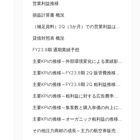
営業利益推移
損益計算書 概況
（補足資料）2Q（3か月）での営業利益は過去最高を記録‼
貸借対照表 概況
FY23.9期 通期業績予想
主要KPIの推移～外部環境変化による業績影響
主要KPIの推移～FY23.9期 2Q 販管費推移：戦略的マーケティング投資とキャッシュアウトコストの最適化を推進
主要KPIの推移～FY23.9期 2Q 粗利益推移:国内旅行領域が事業ポートフォリオ全体を牽引し、過去最高水準の粗利益を達成！
主要KPIの推移～粗利益に対する広告費率:「広告投資フェーズ」に獲得した認知度を生かし「利益回収フェーズ」へ向けた戦略的広告投資を実行
主要KPIの推移～集客数と購入単価の向上により、クロスセル率の大幅向上を達成！
主要KPIの推移～オーガニック粗利益の推移：全国旅行支援や認知度の積み上げにより、過去最高水準を大幅更新！
その他注力商材の成長～主力の航空券販売がコロナ前水準まで回復し、更にその他注力商材は大幅成長