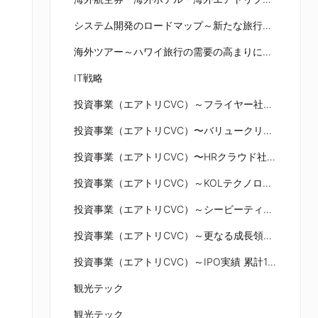
システム開発のロードマップ～新たな旅行需要獲得に向けたシステム開発を戦略的かつ迅速に推進～
海外ツアー～ハワイ旅行の需要の高まりに対し、ニーズに沿った商品強化・特別セール開催
IT戦略
投資事業（エアトリCVC）～フライヤー社との資本提携～
投資事業（エアトリCVC）〜バリュークリエーション社との資本業務提携～
投資事業（エアトリCVC）〜HRクラウド社との資本業務提携～
投資事業（エアトリCVC）～KOLテクノロジーズ社との資本業務提携～
投資事業（エアトリCVC）～シービーティー社との資本業務提携～
投資事業（エアトリCVC）～更なる成長領域への投資の継続～
投資事業（エアトリCVC）～IPO実績 累計12社達成～
観光テック
観光テック