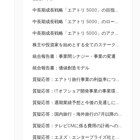
中長期成長戦略「エアトリ 5000」の目指す姿～グループ連結取扱高 5,000億円達成に向けて、終わりなき成長を目指す
中長期成長戦略「エアトリ 5000」のロードマップ～非連続的な成長継続によりグループ連結取扱高 5,000億円を目指す
中長期成長戦略「エアトリ 5000」のアクションプラン
株主や投資家を始めとする全てのステークホルダーに向けて、 エアトリグループ初の統合報告書を公開！
統合報告書：事業間シナジー・事業の変遷
統合報告書：価値創造モデル
質疑応答：エアトリ旅行事業の利益率について
質疑応答：ITオフショア開発事業の事業環境について
質疑応答：通期業績予想と今後の見通しについて
質疑応答：国内旅行・海外旅行の7月以降の粗利益の見通しについて
質疑応答：テレビCMに係る費用の計画への織り込みと今後の広告の方針について
質疑応答：エヌズ・エンタープライズ社とかんざし社のシナジーと今後の成長への期待について