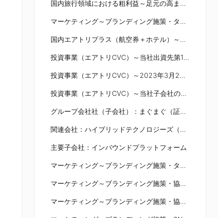
国内旅行領域における粗利益～足元の高まる旅行需要を獲得し、前年同期を大きく上回る水準を達成
マーケティング～ブランディング施策・タイムCM～
国内エアトリプラス（航空券＋ホテル）～継続的なサービス改善施策を実施～
投資事業（エアトリCVC）～当社出資先第12号IPO案件としてプライム・ストラテジー社が上場～
投資事業（エアトリCVC）～2023年3月2日(木)に『エアトリCVCアワード2023』を開催！～
投資事業（エアトリCVC）～当社子会社の株式会社エヌズ・エンタープライズとエアトリ CVC投資先の株式会社かんざしが経営統合～
グループ会社社（子会社）：まぐまぐ（証券コード: 4059）～戦略的投資を実行し、減益着地だが、中核人材採用と営業体制強化で増収増益を目指す～
関連会社：ハイブリッドテクノロジーズ（証券コード：4260）
主要子会社：インバウンドプラットフォーム
マーケティング～ブランディング施策・タイム CM～
マーケティング～ブランディング施策・協賛活動～
マーケティング～ブランディング施策・協賛活動～