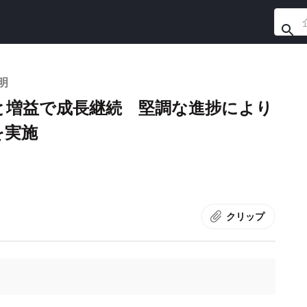
明
円と増益で成長継続 堅調な進捗により
を実施
クリップ