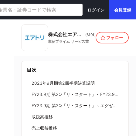
ログイン
会員登録
株式会社エアトリ
(
6191
)
フォロー
東証プライム
サービス業
目次
2023年9月期第2四半期決算説明
FY23.9期 第2Q「リ・スタート」～FY23.9期 第2四半期は前年同期比で営業利益は増益を達成！
FY23.9期 第2Q「リ・スタート」～エグゼクティブ・サマリー～
取扱高推移
売上収益推移