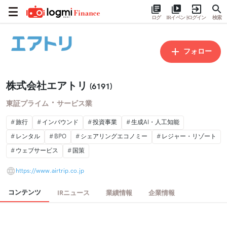
ログ
IRイベント
ログイン
検索
フォロー
株式会社エアトリ
(6191)
・
東証プライム
サービス業
旅行
インバウンド
投資事業
生成AI・人工知能
レンタル
BPO
シェアリングエコノミー
レジャー・リゾート
ウェブサービス
国策
https://www.airtrip.co.jp
コンテンツ
IRニュース
業績情報
企業情報