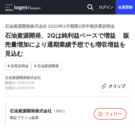
ログイン
会員登録
MENU
石油資源開発株式会社 2020年3月期第2四半期決算説明会
石油資源開発、2Qは純利益ベースで増益 販
売量増加により通期業績予想でも増収増益を
見込む
#
決算説明会
#
石油資源開発
石油資源開発株式会社
開催日
2019/11/08
クリップ
公開日
2020/01/14
石油資源開発株式会社
（
1662
）
フォロー
東証プライム
鉱業