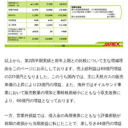
以上から、第2四半期実績と前年上期との比較について主な増減理
由をこのページにお示ししております。売上総利益は89億円増益
の231億円となりました。このうち国内では、主に天然ガスの販売
単価の上昇により23億円の増益、また、海外ではオイルサンド事
業において販売数量の増加と重軽格差縮小にともなう収支改善に
より、66億円の増益となっております。
一方、営業外損益では、借入金の為替換算にともなう評価差額が
前期の差損から当期差益に転じたことで、差し引き44億円の増益