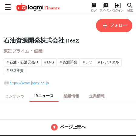
ログ
IRイベント
ログイン
検索
フォロー
石油資源開発株式会社
(1662)
・
東証プライム
鉱業
石油・石油元売り
LNG
資源開発
LPG
レアメタル
ESG投資
https://www.japex.co.jp
IRニュース
コンテンツ
業績情報
企業情報
ページ上部へ