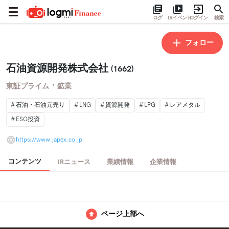
ログ
IRイベント
ログイン
検索
フォロー
石油資源開発株式会社
(1662)
・
東証プライム
鉱業
石油・石油元売り
LNG
資源開発
LPG
レアメタル
ESG投資
https://www.japex.co.jp
コンテンツ
IRニュース
業績情報
企業情報
ページ上部へ