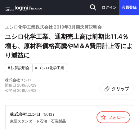
ログイン
会員登録
MENU
ユシロ化学工業株式会社 2019年3月期決算説明会
ユシロ化学工業、通期売上高は前期比11.4％
増も、原材料価格高騰やM＆A費用計上等によ
り減益に
#
決算説明会
#
ユシロ化学工業
株式会社ユシロ
開催日
2019/05/29
クリップ
公開日
2019/07/02
株式会社ユシロ
（
5013
）
フォロー
東証スタンダード
石油・石炭製品