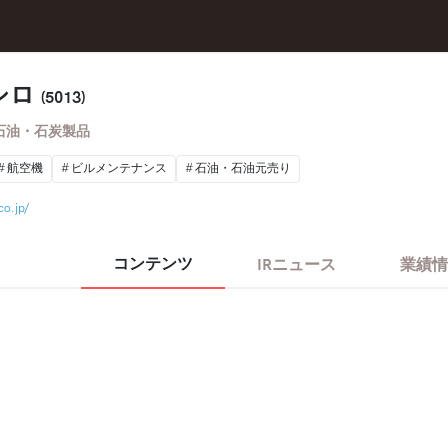
シロ
(5013)
石油・石炭製品
航空機
ビルメンテナンス
石油・石油元売り
co.jp/
コンテンツ
IRニュース
業績情