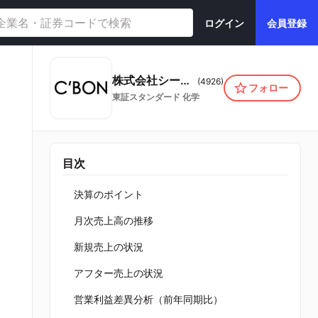
ログイン
会員登録
株式会社シーボン
(
4926
)
フォロー
東証スタンダード
化学
目次
決算のポイント
月次売上高の推移
新規売上の状況
アフター売上の状況
営業利益差異分析（前年同期比）