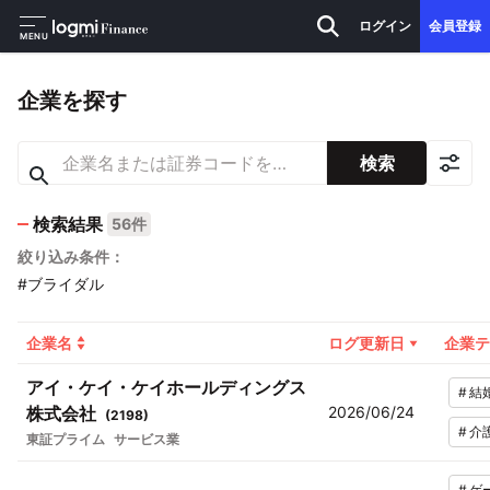
ログイン
会員登録
MENU
企業を探す
検索
検索結果
56件
絞り込み条件：
#ブライダル
企業名
ログ更新日
企業テ
アイ・ケイ・ケイホールディングス
#
結
株式会社
2026/06/24
(
2198
)
#
介
東証プライム
サービス業
#
ゲ