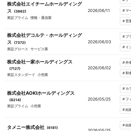
株式会社エイチームホールディング
ス
2026/06/11
#
マ
(
3662
)
東証プライム
情報・通信業
#
営
株式会社デコルテ・ホールディング
#
ブ
ス
2026/06/03
(
7372
)
#
イ
東証グロース
サービス業
株式会社一家ホールディングス
#
外
2026/06/02
(
7127
)
#
和
東証スタンダード
小売業
#
カ
株式会社AOKIホールディングス
2026/05/25
#
フ
(
8214
)
東証プライム
小売業
#
結
#
結
タメニー株式会社
(
6181
)
2026/05/25