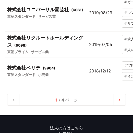
#
ガ
株式会社ユニバーサル園芸社
(
6061
)
2019/08/23
#
レ
東証スタンダード
サービス業
#
サ
株式会社リクルートホールディング
#
求
ス
2019/07/05
(
6098
)
#
人
東証プライム
サービス業
#
宝
株式会社ベリテ
(
9904
)
2018/12/12
東証スタンダード
小売業
#
イ
1
/
4
ページ
法人の方はこちら