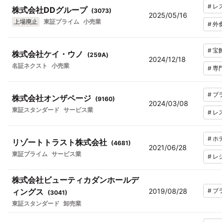
#
レ
株式会社DDグループ
(
3073
)
2025/05/16
上場廃止
東証プライム
小売業
#
外
#
宝
株式会社ケイ・ウノ
(
259A
)
2024/12/18
名証ネクスト
小売業
#
専
#
ブ
株式会社オンザページ
(
9160
)
2024/03/08
東証スタンダード
サービス業
#
レ
#
ホ
リゾートトラスト株式会社
(
4681
)
2021/06/28
東証プライム
サービス業
#
レ
株式会社ビューティカダンホールデ
ィングス
2019/08/28
#
ブ
(
3041
)
東証スタンダード
卸売業