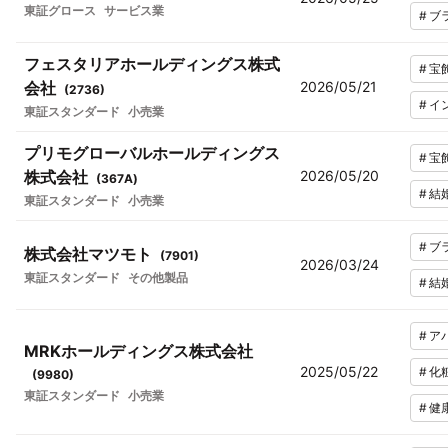
東証グロース
サービス業
#
ブ
フェスタリアホールディングス株式
#
宝
会社
2026/05/21
(
2736
)
#
イ
東証スタンダード
小売業
プリモグローバルホールディングス
#
宝
株式会社
2026/05/20
(
367A
)
#
結
東証スタンダード
小売業
#
ブ
株式会社マツモト
(
7901
)
2026/03/24
東証スタンダード
その他製品
#
結
#
ア
MRKホールディングス株式会社
2025/05/22
#
化
(
9980
)
東証スタンダード
小売業
#
健