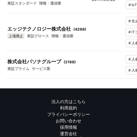
東証スタンダード
情報・通信業
#
IoT
#
生
エッジテクノロジー株式会社
(
4268
)
#
I
上場廃止
東証グロース
情報・通信業
#
人
#
人
株式会社パソナグループ
(
2168
)
東証プライム
サービス業
#
人
法人の方はこちら
利用規約
プライバシーポリシー
お問い合わせ
採用情報
運営会社