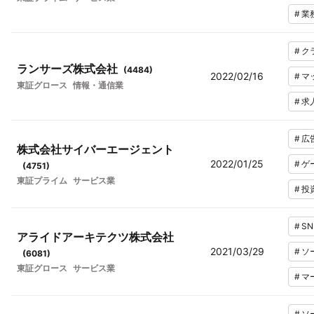
#
業
#
ク
ランサーズ株式会社
(
4484
)
2022/02/16
#
マ
東証グロース
情報・通信業
#
求
#
広
株式会社サイバーエージェント
2022/01/25
#
ゲ
(
4751
)
東証プライム
サービス業
#
投
#
SN
アライドアーキテクツ株式会社
2021/03/29
#
ソ
(
6081
)
東証グロース
サービス業
#
マ
#
ソ