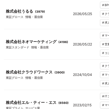
#
BP
株式会社うるる
(
3979
)
2026/05/25
#
ク
東証グロース
情報・通信業
#
求
#
マ
株式会社ネオマーケティング
(
4196
)
2026/05/22
#
営
東証スタンダード
情報・通信業
#
コ
#
ク
株式会社クラウドワークス
(
3900
)
2024/10/04
#
マ
東証グロース
情報・通信業
#
求
#
I
株式会社エル・ティー・エス
(
6560
)
2023/02/15
#
マ
東証プライム
サービス業