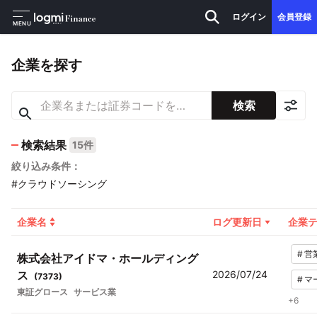
ログイン
会員登録
MENU
企業を探す
検索
検索結果
15件
絞り込み条件：
#クラウドソーシング
企業名
ログ更新日
企業
#
営
株式会社アイドマ・ホールディング
ス
2026/07/24
(
7373
)
#
マ
東証グロース
サービス業
+
6