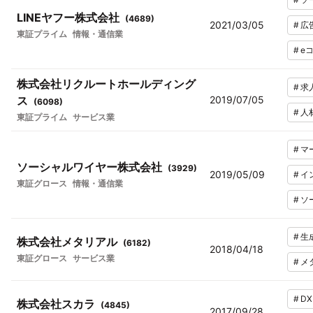
LINEヤフー株式会社
(
4689
)
2021/03/05
#
広
東証プライム
情報・通信業
#
e
株式会社リクルートホールディング
#
求
ス
2019/07/05
(
6098
)
#
人
東証プライム
サービス業
#
マ
ソーシャルワイヤー株式会社
(
3929
)
2019/05/09
#
イ
東証グロース
情報・通信業
#
ソ
#
生
株式会社メタリアル
(
6182
)
2018/04/18
東証グロース
サービス業
#
メ
#
DX
株式会社スカラ
(
4845
)
2017/09/28