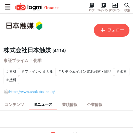
ログ
IRイベント
ログイン
検索
フォロー
株式会社日本触媒
(4114)
・
東証プライム
化学
素材
ファインケミカル
リチウムイオン電池部材・部品
水素
塗料
https://www.shokubai.co.jp/
IRニュース
コンテンツ
業績情報
企業情報