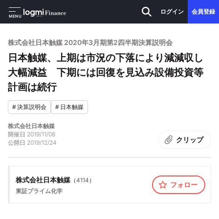
ログイン
会員登録
MENU
株式会社日本触媒 2020年3月期第2四半期決算説明会
日本触媒、上期は市況の下落により減減収し
大幅減益 下期には回復を見込み設備投資等
計画は続行
#
決算説明会
#
日本触媒
株式会社日本触媒
開催日
2019/11/08
クリップ
公開日
2019/12/24
株式会社日本触媒
（
4114
）
フォロー
東証プライム
化学