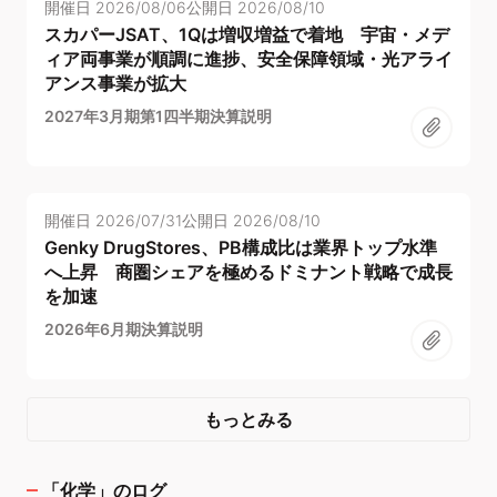
開催日
2026/08/06
公開日
2026/08/10
スカパーJSAT、1Qは増収増益で着地 宇宙・メデ
ィア両事業が順調に進捗、安全保障領域・光アライ
アンス事業が拡大
2027年3月期第1四半期決算説明
開催日
2026/07/31
公開日
2026/08/10
Genky DrugStores、PB構成比は業界トップ水準
へ上昇 商圏シェアを極めるドミナント戦略で成長
を加速
2026年6月期決算説明
もっとみる
「
化学
」のログ