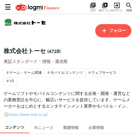
ログ
IRイベント
ログイン
検索
フォロー
株式会社トーセ
(4728)
・
東証スタンダード
情報・通信業
ゲーム・ゲーム関連
モバイルコンテンツ
ウェブサービス
VR
ゲームソフトやモバイルコンテンツに関する企画・開発・運営など
の業務受託を中心に、幅広いサービスを提供しています。ゲームメ
ーカーをはじめとするエンタテインメント業界やモバイル・インタ
ーネット業界など、様々な業種のお客様と取引を行っており、コン
https://www.tose.co.jp/
テンツの企画提案から開発、運営まで一貫したサービスの提供を通
じて、顧客とともに発展する総合的なソフトウェア開発企業を目指
コンテンツ
IRニュース
業績情報
企業情報
しています。