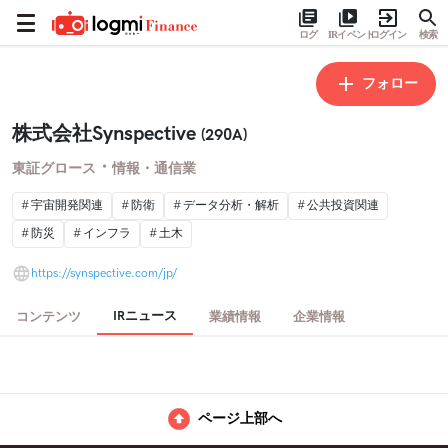
ログ
IRイベント
ログイン
検索
フォロー
株式会社Synspective
(290A)
・
東証グロース
情報・通信業
宇宙開発関連
防衛
データ分析・解析
公共投資関連
防災
インフラ
土木
https://synspective.com/jp/
IRニュース
コンテンツ
業績情報
企業情報
ページ上部へ